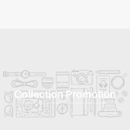
OVERLINE TEXT
Collection Promotion
A collection-wide promotion for sales, product announcements and more.